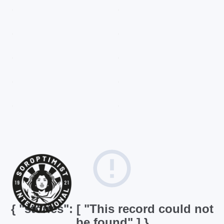
{ "stories": [ "This record could not
be found" ] }