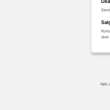
Dea
Send
Sal
Kuns
sker
Køb d