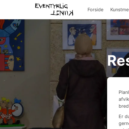
Forside
Kunstme
Re
Plan
afvi
bred
Er d
gern