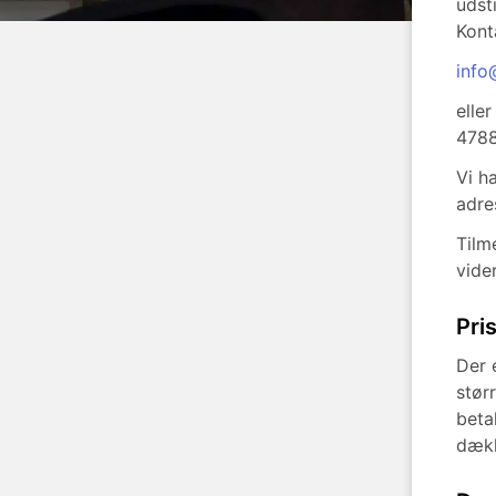
udst
Kont
info
elle
4788
Vi h
adre
Tilm
vide
Pri
Der 
stør
beta
dækk