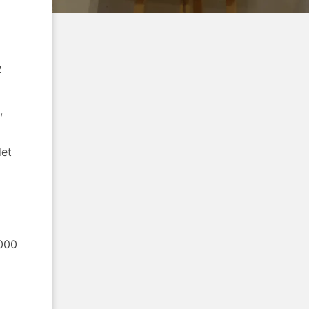
2
,
det
.000