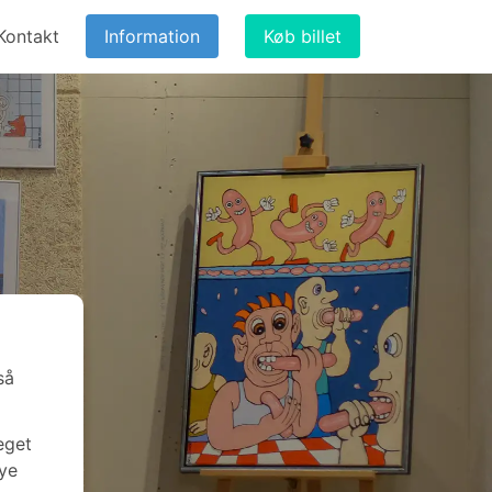
Kontakt
Information
Køb billet
så
eget
nye