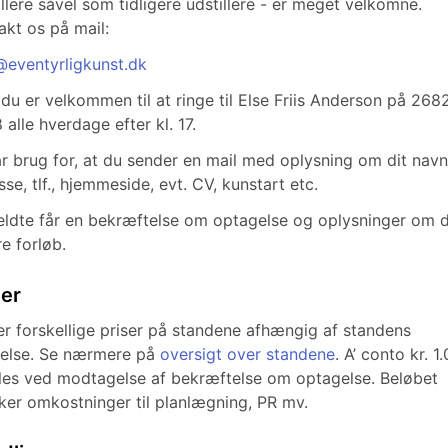
illere såvel som tidligere udstillere - er meget velkomne.
akt os på mail:
@eventyrligkunst.dk
r du er velkommen til at ringe til Else Friis Anderson på 268
 alle hverdage efter kl. 17.
ar brug for, at du sender en mail med oplysning om dit navn
sse, tlf., hjemmeside, evt. CV, kunstart etc.
eldte får en bekræftelse om optagelse og oplysninger om 
re forløb.
ser
er forskellige priser på standene afhængig af standens
relse. Se nærmere på
oversigt over standene
. A’ conto kr. 1
les ved modtagelse af bekræftelse om optagelse. Beløbet
er omkostninger til planlægning, PR mv.